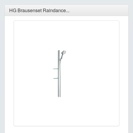
HG Brausenset Raindance...