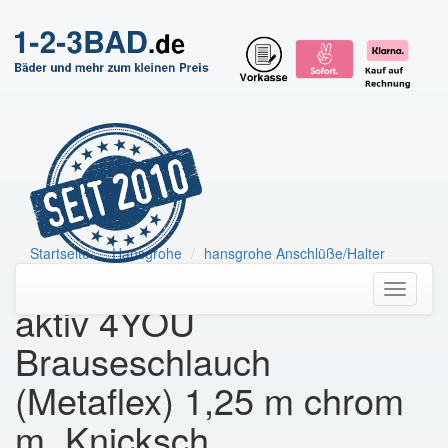
Startseite
Hansgrohe
hansgrohe Anschlüße/Halter
HG Brausenschlauch Metaflex C 1250mm
Toggle
aktiv 4YOU
navigati
Brauseschlauch
(Metaflex) 1,25 m chrom
m. Knicksch.