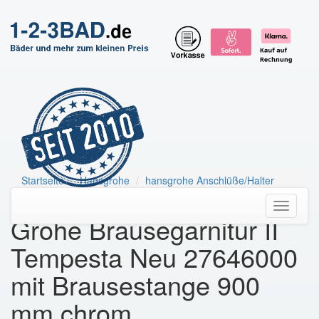
Startseite
Hansgrohe
hansgrohe Anschlüße/Halter
HG Brausenset Raindance Select S 120
Toggle
Grohe Brausegarnitur II
navigati
Tempesta Neu 27646000
mit Brausestange 900
mm chrom