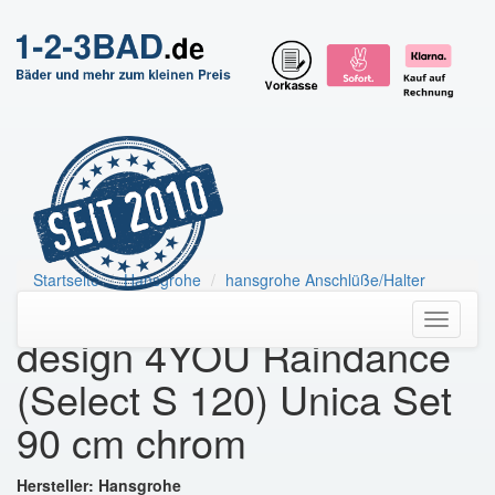
Startseite
Hansgrohe
hansgrohe Anschlüße/Halter
HG Brausenset Raindance Select S 120
Toggle
design 4YOU Raindance
navigati
(Select S 120) Unica Set
90 cm chrom
Hersteller: Hansgrohe