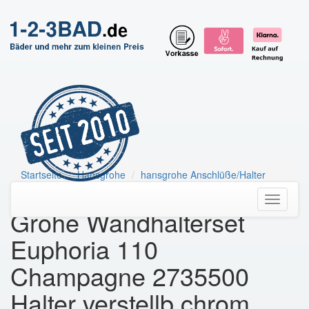
Startseite
Hansgrohe
hansgrohe Anschlüße/Halter
Grohe Wandhalterset Euphoria 110
Toggle
Grohe Wandhalterset
navigati
Euphoria 110
Champagne 2735500
Halter verstellb.chrom