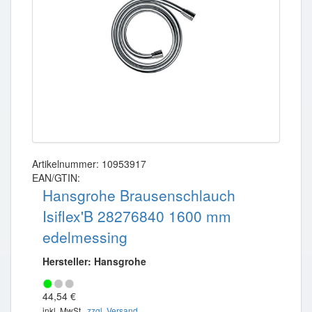
Artikelnummer: 10953917
EAN/GTIN:
Hansgrohe Brausenschlauch
Isiflex'B 28276840 1600 mm
edelmessing
Hersteller: Hansgrohe
44,54 €
inkl. MwSt ,
zzgl. Versand