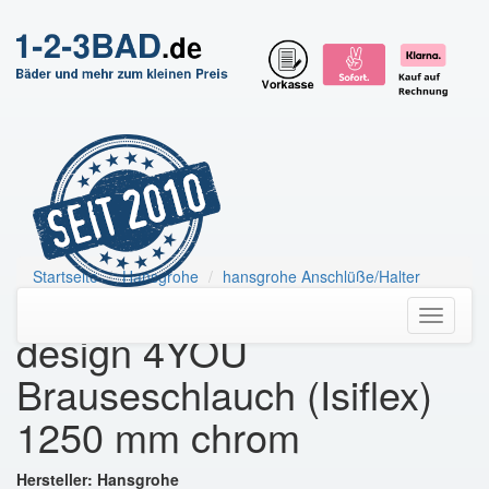
Startseite
Hansgrohe
hansgrohe Anschlüße/Halter
HG Brausenschlauch Isiflex B 1250mm
Toggle
design 4YOU
navigati
Brauseschlauch (Isiflex)
1250 mm chrom
Hersteller: Hansgrohe