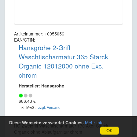
Artikelnummer: 10955056
EAN/GTIN:
Hansgrohe 2-Griff
Waschtischarmatur 365 Starck
Organic 12012000 ohne Exc.
chrom
Hersteller: Hansgrohe
686,43 €
inkl. MwSt ,
zzgl. Versand
Diese Webseite verwendet Cookies.
Mehr Info
.
HG Zweigriff Waschtischarmatur 170 Axor Starck
OK
Organic ohne Ablaufgarnitur chrom