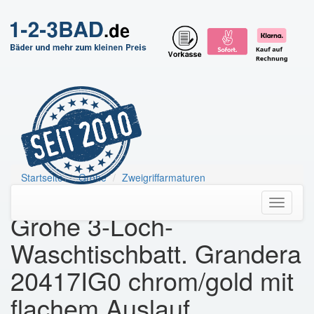
Startseite
Grohe
Zweigriffarmaturen
Grohe 3-Loch-Waschtischbatt. Grandera
Toggle
Grohe 3-Loch-
navigati
Waschtischbatt. Grandera
20417IG0 chrom/gold mit
flachem Auslauf