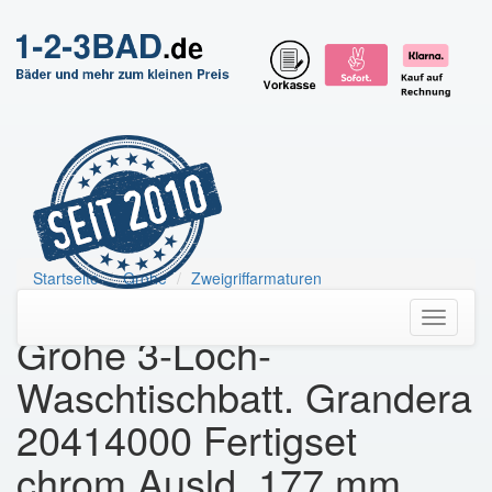
Startseite
Grohe
Zweigriffarmaturen
Grohe 3-Loch-Waschtischbatt. Grandera
Toggle
Grohe 3-Loch-
navigati
Waschtischbatt. Grandera
20414000 Fertigset
chrom Ausld. 177 mm