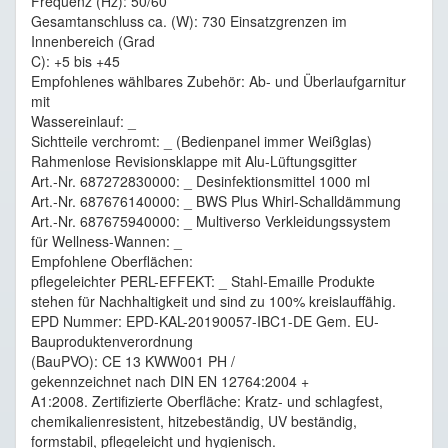
Frequenz (Hz): 50/60
Gesamtanschluss ca. (W): 730 Einsatzgrenzen im
Innenbereich (Grad
C): +5 bis +45
Empfohlenes wählbares Zubehör: Ab- und Überlaufgarnitur
mit
Wassereinlauf: _
Sichtteile verchromt: _ (Bedienpanel immer Weißglas)
Rahmenlose Revisionsklappe mit Alu-Lüftungsgitter
Art.-Nr. 687272830000: _ Desinfektionsmittel 1000 ml
Art.-Nr. 687676140000: _ BWS Plus Whirl-Schalldämmung
Art.-Nr. 687675940000: _ Multiverso Verkleidungssystem
für Wellness-Wannen: _
Empfohlene Oberflächen:
pflegeleichter PERL-EFFEKT: _ Stahl-Emaille Produkte
stehen für Nachhaltigkeit und sind zu 100% kreislauffähig.
EPD Nummer: EPD-KAL-20190057-IBC1-DE Gem. EU-
Bauproduktenverordnung
(BauPVO): CE 13 KWW001 PH /
gekennzeichnet nach DIN EN 12764:2004 +
A1:2008. Zertifizierte Oberfläche: Kratz- und schlagfest,
chemikalienresistent, hitzebeständig, UV beständig,
formstabil, pflegeleicht und hygienisch.