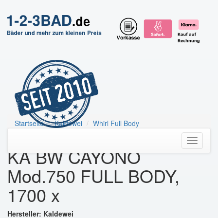
Startseite
Kaldewei
Whirl Full Body
KA BW CAYONO Mod.750 FULL BODY, 1700 x
Toggle
KA BW CAYONO
navigati
Mod.750 FULL BODY,
1700 x
Hersteller: Kaldewei