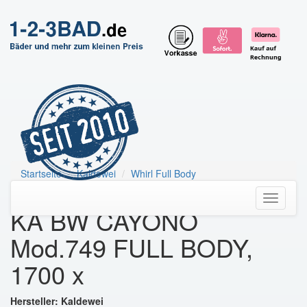
Startseite
Kaldewei
Whirl Full Body
KA BW CAYONO Mod.749 FULL BODY, 1700 x
Toggle
KA BW CAYONO
navigati
Mod.749 FULL BODY,
1700 x
Hersteller: Kaldewei