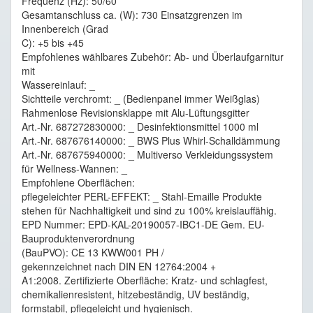
Frequenz (Hz): 50/60
Gesamtanschluss ca. (W): 730 Einsatzgrenzen im
Innenbereich (Grad
C): +5 bis +45
Empfohlenes wählbares Zubehör: Ab- und Überlaufgarnitur
mit
Wassereinlauf: _
Sichtteile verchromt: _ (Bedienpanel immer Weißglas)
Rahmenlose Revisionsklappe mit Alu-Lüftungsgitter
Art.-Nr. 687272830000: _ Desinfektionsmittel 1000 ml
Art.-Nr. 687676140000: _ BWS Plus Whirl-Schalldämmung
Art.-Nr. 687675940000: _ Multiverso Verkleidungssystem
für Wellness-Wannen: _
Empfohlene Oberflächen:
pflegeleichter PERL-EFFEKT: _ Stahl-Emaille Produkte
stehen für Nachhaltigkeit und sind zu 100% kreislauffähig.
EPD Nummer: EPD-KAL-20190057-IBC1-DE Gem. EU-
Bauproduktenverordnung
(BauPVO): CE 13 KWW001 PH /
gekennzeichnet nach DIN EN 12764:2004 +
A1:2008. Zertifizierte Oberfläche: Kratz- und schlagfest,
chemikalienresistent, hitzebeständig, UV beständig,
formstabil, pflegeleicht und hygienisch.