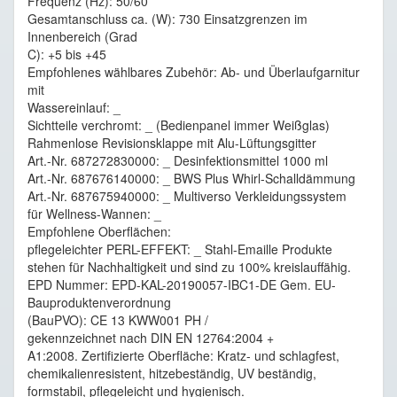
Frequenz (Hz): 50/60
Gesamtanschluss ca. (W): 730 Einsatzgrenzen im
Innenbereich (Grad
C): +5 bis +45
Empfohlenes wählbares Zubehör: Ab- und Überlaufgarnitur
mit
Wassereinlauf: _
Sichtteile verchromt: _ (Bedienpanel immer Weißglas)
Rahmenlose Revisionsklappe mit Alu-Lüftungsgitter
Art.-Nr. 687272830000: _ Desinfektionsmittel 1000 ml
Art.-Nr. 687676140000: _ BWS Plus Whirl-Schalldämmung
Art.-Nr. 687675940000: _ Multiverso Verkleidungssystem
für Wellness-Wannen: _
Empfohlene Oberflächen:
pflegeleichter PERL-EFFEKT: _ Stahl-Emaille Produkte
stehen für Nachhaltigkeit und sind zu 100% kreislauffähig.
EPD Nummer: EPD-KAL-20190057-IBC1-DE Gem. EU-
Bauproduktenverordnung
(BauPVO): CE 13 KWW001 PH /
gekennzeichnet nach DIN EN 12764:2004 +
A1:2008. Zertifizierte Oberfläche: Kratz- und schlagfest,
chemikalienresistent, hitzebeständig, UV beständig,
formstabil, pflegeleicht und hygienisch.