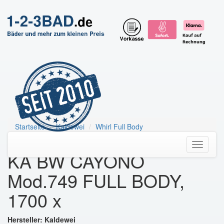
Startseite
Kaldewei
Whirl Full Body
KA BW CAYONO Mod.749 FULL BODY, 1700 x
Toggle
KA BW CAYONO
navigati
Mod.749 FULL BODY,
1700 x
Hersteller: Kaldewei