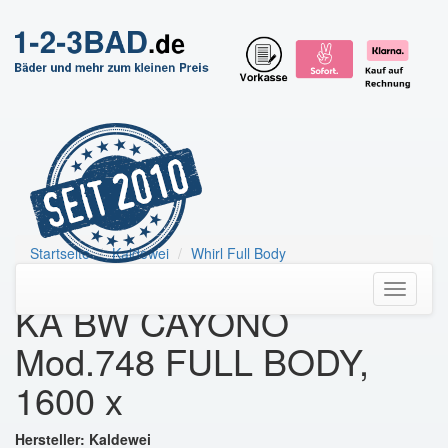
Startseite
Kaldewei
Whirl Full Body
KA BW CAYONO Mod.748 FULL BODY, 1600 x
Toggle
KA BW CAYONO
navigati
Mod.748 FULL BODY,
1600 x
Hersteller: Kaldewei