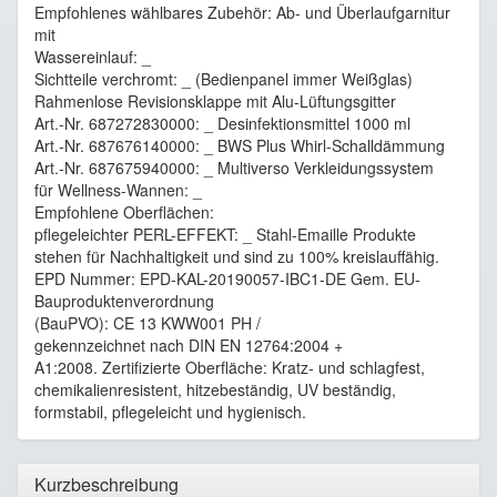
Empfohlenes wählbares Zubehör: Ab- und Überlaufgarnitur
mit
Wassereinlauf: _
Sichtteile verchromt: _ (Bedienpanel immer Weißglas)
Rahmenlose Revisionsklappe mit Alu-Lüftungsgitter
Art.-Nr. 687272830000: _ Desinfektionsmittel 1000 ml
Art.-Nr. 687676140000: _ BWS Plus Whirl-Schalldämmung
Art.-Nr. 687675940000: _ Multiverso Verkleidungssystem
für Wellness-Wannen: _
Empfohlene Oberflächen:
pflegeleichter PERL-EFFEKT: _ Stahl-Emaille Produkte
stehen für Nachhaltigkeit und sind zu 100% kreislauffähig.
EPD Nummer: EPD-KAL-20190057-IBC1-DE Gem. EU-
Bauproduktenverordnung
(BauPVO): CE 13 KWW001 PH /
gekennzeichnet nach DIN EN 12764:2004 +
A1:2008. Zertifizierte Oberfläche: Kratz- und schlagfest,
chemikalienresistent, hitzebeständig, UV beständig,
formstabil, pflegeleicht und hygienisch.
Kurzbeschreibung