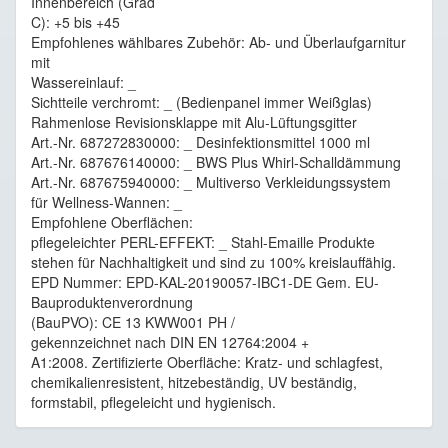
Innenbereich (Grad
C): +5 bis +45
Empfohlenes wählbares Zubehör: Ab- und Überlaufgarnitur
mit
Wassereinlauf: _
Sichtteile verchromt: _ (Bedienpanel immer Weißglas)
Rahmenlose Revisionsklappe mit Alu-Lüftungsgitter
Art.-Nr. 687272830000: _ Desinfektionsmittel 1000 ml
Art.-Nr. 687676140000: _ BWS Plus Whirl-Schalldämmung
Art.-Nr. 687675940000: _ Multiverso Verkleidungssystem
für Wellness-Wannen: _
Empfohlene Oberflächen:
pflegeleichter PERL-EFFEKT: _ Stahl-Emaille Produkte
stehen für Nachhaltigkeit und sind zu 100% kreislauffähig.
EPD Nummer: EPD-KAL-20190057-IBC1-DE Gem. EU-
Bauproduktenverordnung
(BauPVO): CE 13 KWW001 PH /
gekennzeichnet nach DIN EN 12764:2004 +
A1:2008. Zertifizierte Oberfläche: Kratz- und schlagfest,
chemikalienresistent, hitzebeständig, UV beständig,
formstabil, pflegeleicht und hygienisch.