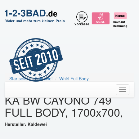
Startseite
Kaldewei
Whirl Full Body
KA BW CAYONO 749 FULL BODY, 1700x700,
Toggle
KA BW CAYONO 749
navigati
FULL BODY, 1700x700,
Hersteller: Kaldewei