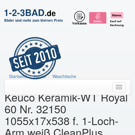
Startseite
Keuco
Waschtische
Keuco Keramik-WT Royal 60 Nr. 32150
Toggle
Keuco Keramik-WT Royal
navigati
60 Nr. 32150
1055x17x538 f. 1-Loch-
Arm.weiß CleanPlus