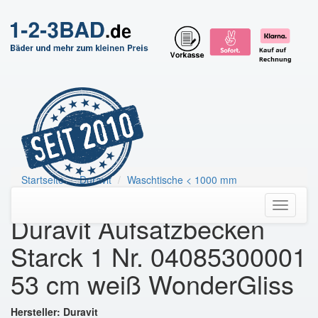
Startseite
Duravit
Waschtische < 1000 mm
Duravit Aufsatzbecken Starck 1
Toggle
Duravit Aufsatzbecken
navigati
Starck 1 Nr. 04085300001
53 cm weiß WonderGliss
Hersteller: Duravit