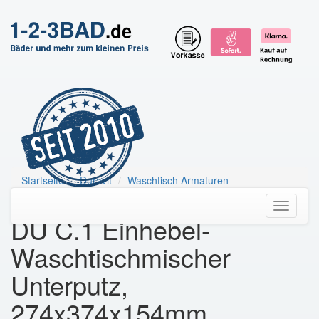
Startseite
Duravit
Waschtisch Armaturen
DU C.1 Einhebel-Waschtischmischer
Toggle
DU C.1 Einhebel-
navigati
Waschtischmischer
Unterputz,
274x374x154mm