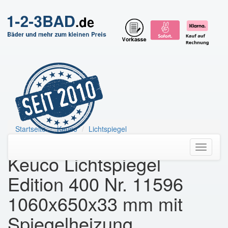
Startseite
Keuco
Lichtspiegel
Keuco Lichtspiegel Edition 400 Nr. 11596
Toggle
Keuco Lichtspiegel
navigati
Edition 400 Nr. 11596
1060x650x33 mm mit
Spiegelheizung