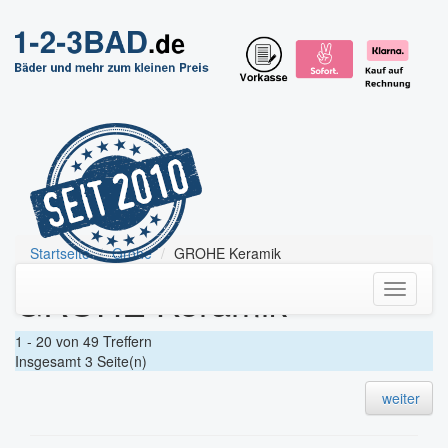
Startseite
Grohe
GROHE Keramik
GROHE Keramik
Toggle
navigati
1 - 20 von 49 Treffern
Insgesamt 3 Seite(n)
weiter