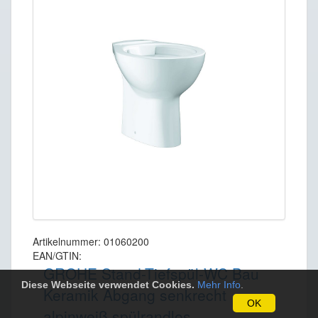
Artikelnummer: 01060200
EAN/GTIN:
GROHE Stand-Tiefspül-WC Bau
Diese Webseite verwendet Cookies.
Mehr Info
.
Keramik Abgang senkrecht
OK
alpinweiß spülrandlos