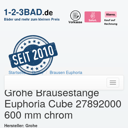
Startseite
Grohe
Brausen Euphoria
Grohe Brausestange Euphoria Cube
Toggle
Grohe Brausestange
navigati
Euphoria Cube 27892000
600 mm chrom
Hersteller: Grohe