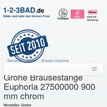
Startseite
Grohe
Brausen Euphoria
Grohe Brausestange Euphoria 27500000
Toggle
Grohe Brausestange
navigati
Euphoria 27500000 900
mm chrom
Hersteller: Grohe