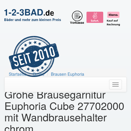
Startseite
Grohe
Brausen Euphoria
Grohe Brausegarnitur Euphoria Cube
Toggle
Grohe Brausegarnitur
navigati
Euphoria Cube 27702000
mit Wandbrausehalter
chrom