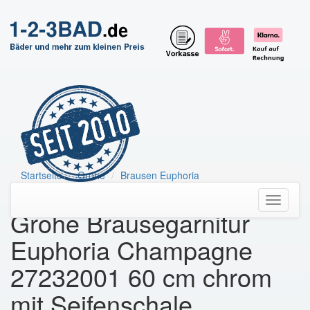
Startseite
Grohe
Brausen Euphoria
Grohe Brausegarnitur Euphoria Champagne
Toggle
Grohe Brausegarnitur
navigati
Euphoria Champagne
27232001 60 cm chrom
mit Seifenschale