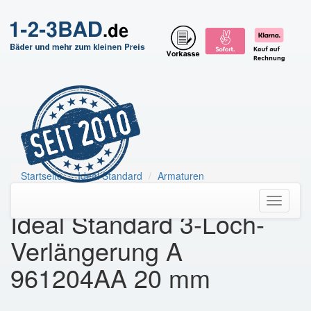
Startseite
Ideal Standard
Armaturen
Ideal Standard 3-Loch-Verlängerung
Toggle
Ideal Standard 3-Loch-
navigati
Verlängerung A
961204AA 20 mm