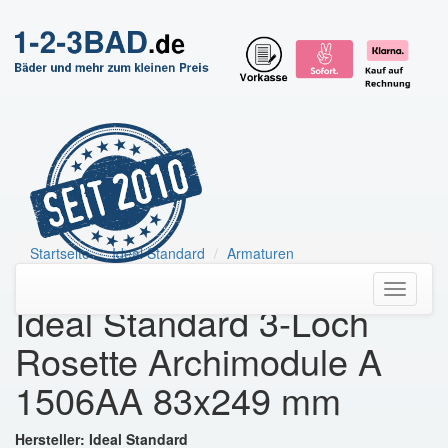
Startseite
Ideal Standard
Armaturen
Ideal Standard 3-Loch Rosette
Toggle
Ideal Standard 3-Loch
navigati
Rosette Archimodule A
1506AA 83x249 mm
Hersteller: Ideal Standard